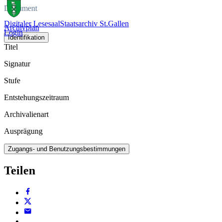
Dokument
Digitaler Lesesaal
Staatsarchiv St.Gallen
Archivplan
Login
Identifikation
Titel
Signatur
Stufe
Entstehungszeitraum
Archivalienart
Ausprägung
Zugangs- und Benutzungsbestimmungen
Teilen