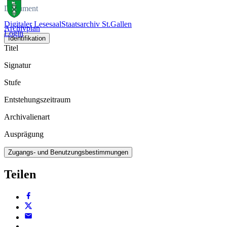
Dokument
Digitaler Lesesaal
Staatsarchiv St.Gallen
Archivplan
Login
Identifikation
Titel
Signatur
Stufe
Entstehungszeitraum
Archivalienart
Ausprägung
Zugangs- und Benutzungsbestimmungen
Teilen