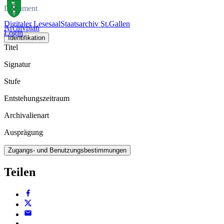
Dokument
Digitaler Lesesaal
Staatsarchiv St.Gallen
Archivplan
Login
Identifikation
Titel
Signatur
Stufe
Entstehungszeitraum
Archivalienart
Ausprägung
Zugangs- und Benutzungsbestimmungen
Teilen