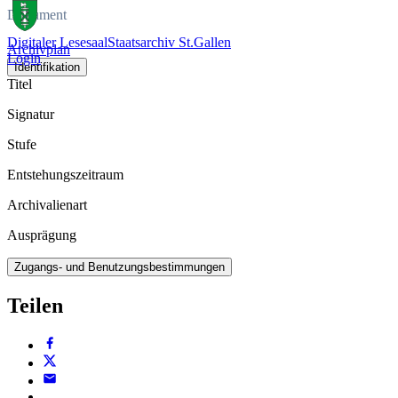
Dokument
Digitaler Lesesaal
Staatsarchiv St.Gallen
Archivplan
Login
Identifikation
Titel
Signatur
Stufe
Entstehungszeitraum
Archivalienart
Ausprägung
Zugangs- und Benutzungsbestimmungen
Teilen