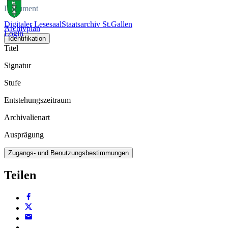
Dokument
Digitaler Lesesaal
Staatsarchiv St.Gallen
Archivplan
Login
Identifikation
Titel
Signatur
Stufe
Entstehungszeitraum
Archivalienart
Ausprägung
Zugangs- und Benutzungsbestimmungen
Teilen