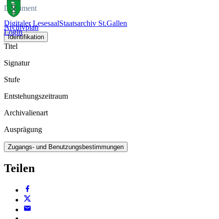
Dokument
Digitaler Lesesaal
Staatsarchiv St.Gallen
Archivplan
Login
Identifikation
Titel
Signatur
Stufe
Entstehungszeitraum
Archivalienart
Ausprägung
Zugangs- und Benutzungsbestimmungen
Teilen