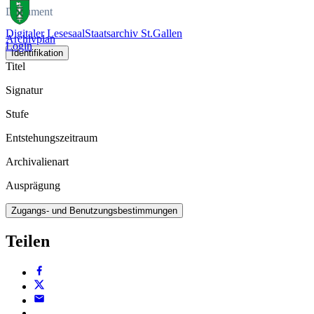
Dokument
Digitaler Lesesaal
Staatsarchiv St.Gallen
Archivplan
Login
Identifikation
Titel
Signatur
Stufe
Entstehungszeitraum
Archivalienart
Ausprägung
Zugangs- und Benutzungsbestimmungen
Teilen