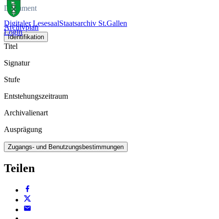
Dokument
Digitaler Lesesaal
Staatsarchiv St.Gallen
Archivplan
Login
Identifikation
Titel
Signatur
Stufe
Entstehungszeitraum
Archivalienart
Ausprägung
Zugangs- und Benutzungsbestimmungen
Teilen