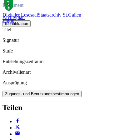
Dokument
Digitaler Lesesaal
Staatsarchiv St.Gallen
Archivplan
Login
Identifikation
Titel
Signatur
Stufe
Entstehungszeitraum
Archivalienart
Ausprägung
Zugangs- und Benutzungsbestimmungen
Teilen