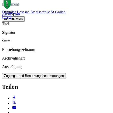
Dokument
Digitaler Lesesaal
Staatsarchiv St.Gallen
Archivplan
Login
Identifikation
Titel
Signatur
Stufe
Entstehungszeitraum
Archivalienart
Ausprägung
Zugangs- und Benutzungsbestimmungen
Teilen