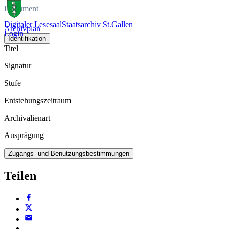
Dokument
Digitaler Lesesaal
Staatsarchiv St.Gallen
Archivplan
Login
Identifikation
Titel
Signatur
Stufe
Entstehungszeitraum
Archivalienart
Ausprägung
Zugangs- und Benutzungsbestimmungen
Teilen