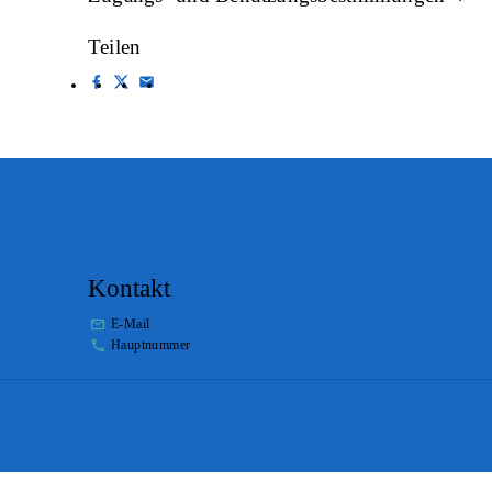
Teilen
Kontakt
E-Mail
info.staatsarchiv@sg.ch
Hauptnummer
+41 58 229 32 05
Impressum
Disclaimer