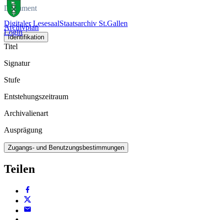
Dokument
Digitaler Lesesaal
Staatsarchiv St.Gallen
Archivplan
Login
Identifikation
Titel
Signatur
Stufe
Entstehungszeitraum
Archivalienart
Ausprägung
Zugangs- und Benutzungsbestimmungen
Teilen