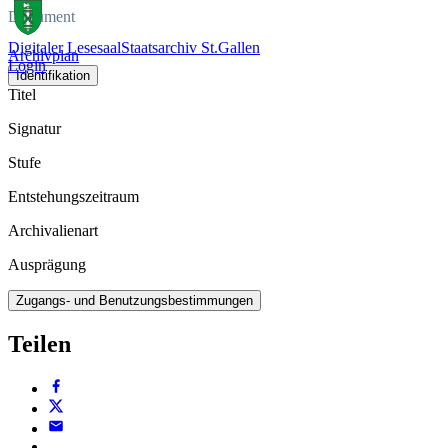
Dokument
Digitaler Lesesaal
Staatsarchiv St.Gallen
Archivplan
Login
Identifikation
Titel
Signatur
Stufe
Entstehungszeitraum
Archivalienart
Ausprägung
Zugangs- und Benutzungsbestimmungen
Teilen