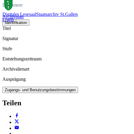
Dokument
Digitaler Lesesaal
Staatsarchiv St.Gallen
Archivplan
Login
Identifikation
Titel
Signatur
Stufe
Entstehungszeitraum
Archivalienart
Ausprägung
Zugangs- und Benutzungsbestimmungen
Teilen