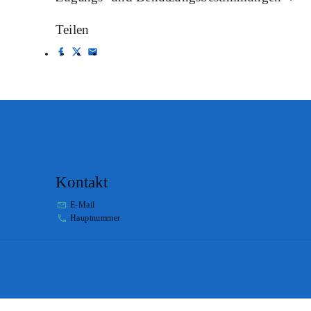
Teilen
Kontakt
E-Mail
info.staatsarchiv@sg.ch
Hauptnummer
+41 58 229 32 05
Impressum
Disclaimer