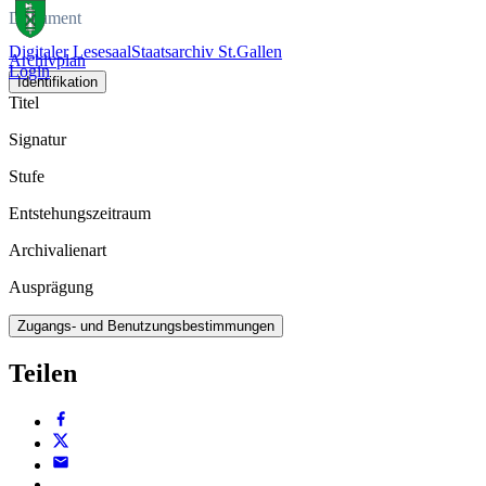
Dokument
Digitaler Lesesaal
Staatsarchiv St.Gallen
Archivplan
Login
Identifikation
Titel
Signatur
Stufe
Entstehungszeitraum
Archivalienart
Ausprägung
Zugangs- und Benutzungsbestimmungen
Teilen