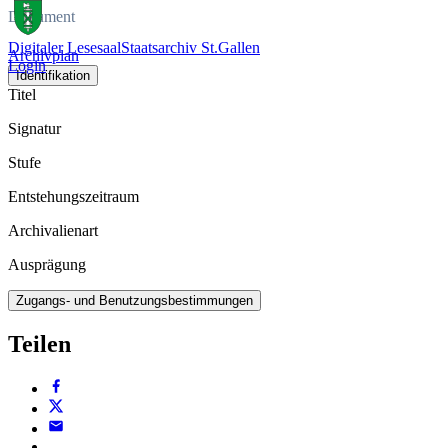
Dokument
Digitaler Lesesaal
Staatsarchiv St.Gallen
Archivplan
Login
Identifikation
Titel
Signatur
Stufe
Entstehungszeitraum
Archivalienart
Ausprägung
Zugangs- und Benutzungsbestimmungen
Teilen