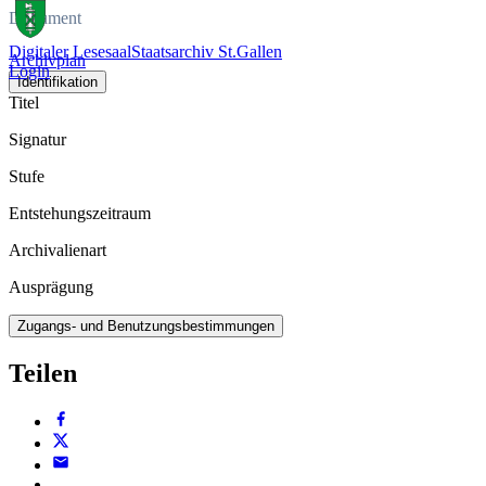
Dokument
Digitaler Lesesaal
Staatsarchiv St.Gallen
Archivplan
Login
Identifikation
Titel
Signatur
Stufe
Entstehungszeitraum
Archivalienart
Ausprägung
Zugangs- und Benutzungsbestimmungen
Teilen