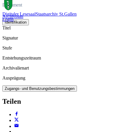
Dokument
Digitaler Lesesaal
Staatsarchiv St.Gallen
Archivplan
Login
Identifikation
Titel
Signatur
Stufe
Entstehungszeitraum
Archivalienart
Ausprägung
Zugangs- und Benutzungsbestimmungen
Teilen