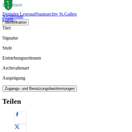
Dokument
Digitaler Lesesaal
Staatsarchiv St.Gallen
Archivplan
Login
Identifikation
Titel
Signatur
Stufe
Entstehungszeitraum
Archivalienart
Ausprägung
Zugangs- und Benutzungsbestimmungen
Teilen