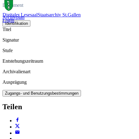
Dokument
Digitaler Lesesaal
Staatsarchiv St.Gallen
Archivplan
Login
Identifikation
Titel
Signatur
Stufe
Entstehungszeitraum
Archivalienart
Ausprägung
Zugangs- und Benutzungsbestimmungen
Teilen