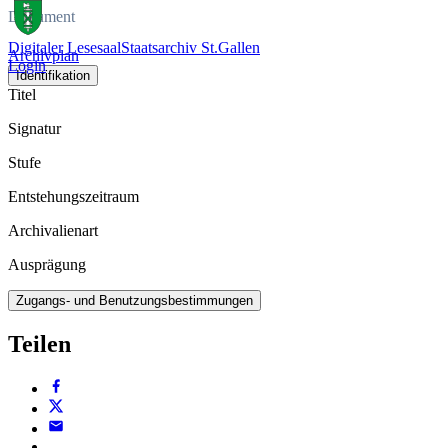
Dokument
Digitaler Lesesaal
Staatsarchiv St.Gallen
Archivplan
Login
Identifikation
Titel
Signatur
Stufe
Entstehungszeitraum
Archivalienart
Ausprägung
Zugangs- und Benutzungsbestimmungen
Teilen