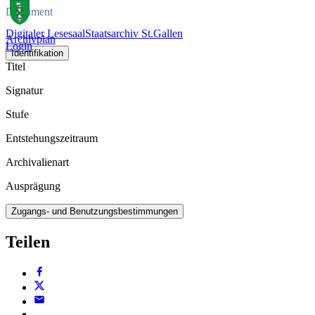
Dokument
Digitaler Lesesaal
Staatsarchiv St.Gallen
Archivplan
Login
Identifikation
Titel
Signatur
Stufe
Entstehungszeitraum
Archivalienart
Ausprägung
Zugangs- und Benutzungsbestimmungen
Teilen