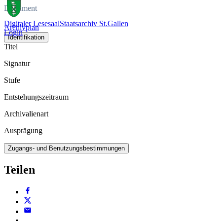
Dokument
Digitaler Lesesaal
Staatsarchiv St.Gallen
Archivplan
Login
Identifikation
Titel
Signatur
Stufe
Entstehungszeitraum
Archivalienart
Ausprägung
Zugangs- und Benutzungsbestimmungen
Teilen