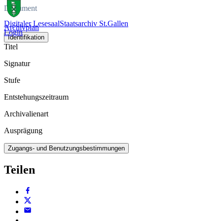
Dokument
Digitaler Lesesaal
Staatsarchiv St.Gallen
Archivplan
Login
Identifikation
Titel
Signatur
Stufe
Entstehungszeitraum
Archivalienart
Ausprägung
Zugangs- und Benutzungsbestimmungen
Teilen