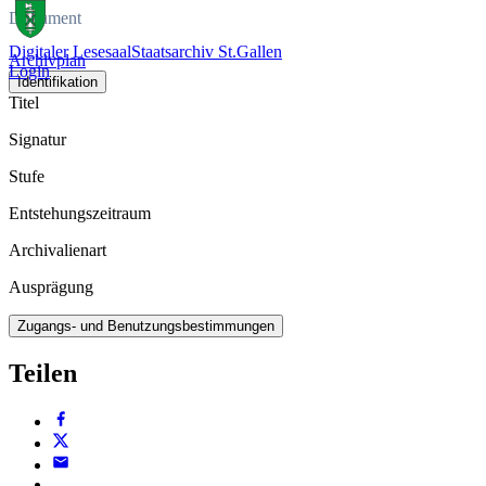
Dokument
Digitaler Lesesaal
Staatsarchiv St.Gallen
Archivplan
Login
Identifikation
Titel
Signatur
Stufe
Entstehungszeitraum
Archivalienart
Ausprägung
Zugangs- und Benutzungsbestimmungen
Teilen