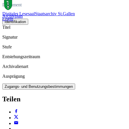
Dokument
Digitaler Lesesaal
Staatsarchiv St.Gallen
Archivplan
Login
Identifikation
Titel
Signatur
Stufe
Entstehungszeitraum
Archivalienart
Ausprägung
Zugangs- und Benutzungsbestimmungen
Teilen