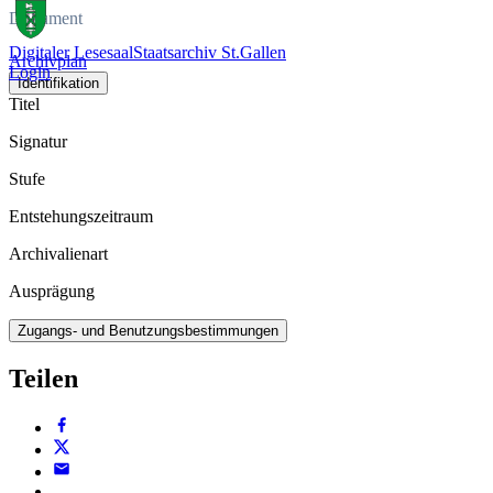
Dokument
Digitaler Lesesaal
Staatsarchiv St.Gallen
Archivplan
Login
Identifikation
Titel
Signatur
Stufe
Entstehungszeitraum
Archivalienart
Ausprägung
Zugangs- und Benutzungsbestimmungen
Teilen