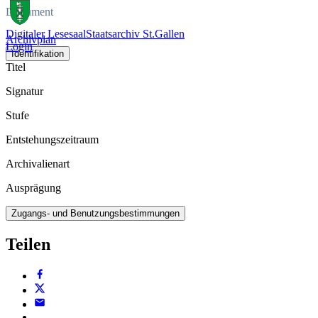
Dokument
Digitaler Lesesaal
Staatsarchiv St.Gallen
Archivplan
Login
Identifikation
Titel
Signatur
Stufe
Entstehungszeitraum
Archivalienart
Ausprägung
Zugangs- und Benutzungsbestimmungen
Teilen