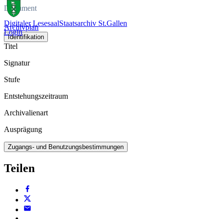
Dokument
Digitaler Lesesaal
Staatsarchiv St.Gallen
Archivplan
Login
Identifikation
Titel
Signatur
Stufe
Entstehungszeitraum
Archivalienart
Ausprägung
Zugangs- und Benutzungsbestimmungen
Teilen