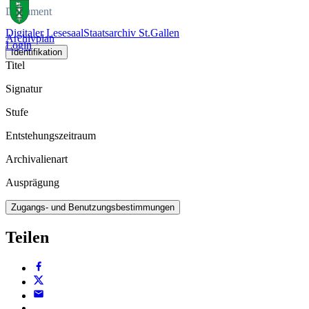
Dokument
Digitaler Lesesaal
Staatsarchiv St.Gallen
Archivplan
Login
Identifikation
Titel
Signatur
Stufe
Entstehungszeitraum
Archivalienart
Ausprägung
Zugangs- und Benutzungsbestimmungen
Teilen