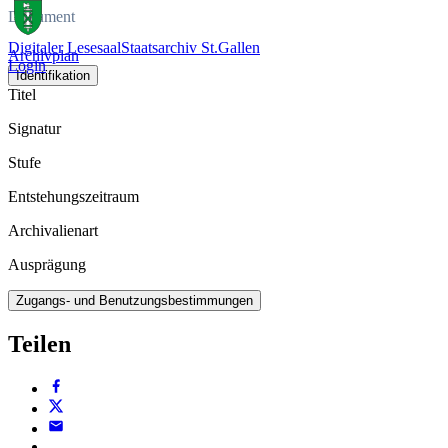
Dokument
Digitaler Lesesaal
Staatsarchiv St.Gallen
Archivplan
Login
Identifikation
Titel
Signatur
Stufe
Entstehungszeitraum
Archivalienart
Ausprägung
Zugangs- und Benutzungsbestimmungen
Teilen