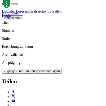
Dokument
Digitaler Lesesaal
Staatsarchiv St.Gallen
Archivplan
Login
Identifikation
Titel
Signatur
Stufe
Entstehungszeitraum
Archivalienart
Ausprägung
Zugangs- und Benutzungsbestimmungen
Teilen