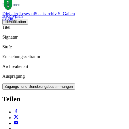
Dokument
Digitaler Lesesaal
Staatsarchiv St.Gallen
Archivplan
Login
Identifikation
Titel
Signatur
Stufe
Entstehungszeitraum
Archivalienart
Ausprägung
Zugangs- und Benutzungsbestimmungen
Teilen