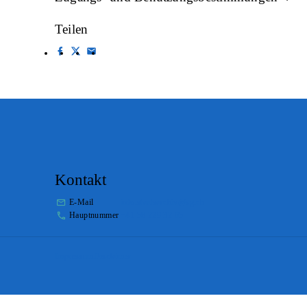
Teilen
Kontakt
E-Mail
info.staatsarchiv@sg.ch
Hauptnummer
+41 58 229 32 05
Impressum
Disclaimer