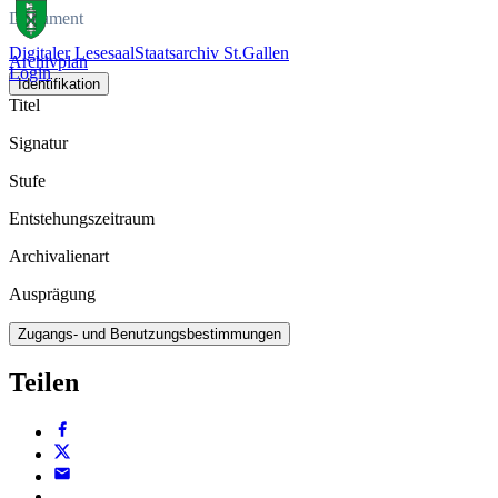
Dokument
Digitaler Lesesaal
Staatsarchiv St.Gallen
Archivplan
Login
Identifikation
Titel
Signatur
Stufe
Entstehungszeitraum
Archivalienart
Ausprägung
Zugangs- und Benutzungsbestimmungen
Teilen