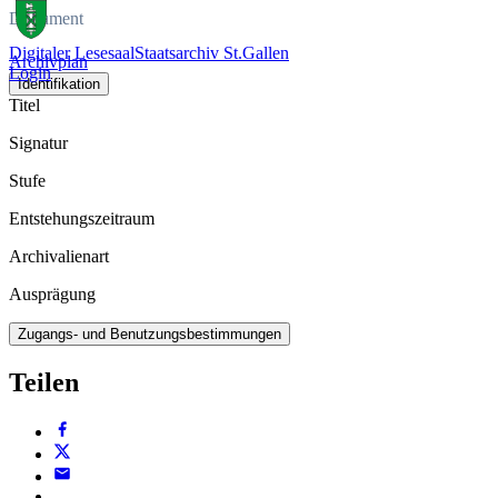
Dokument
Digitaler Lesesaal
Staatsarchiv St.Gallen
Archivplan
Login
Identifikation
Titel
Signatur
Stufe
Entstehungszeitraum
Archivalienart
Ausprägung
Zugangs- und Benutzungsbestimmungen
Teilen