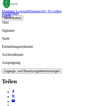
Dokument
Digitaler Lesesaal
Staatsarchiv St.Gallen
Archivplan
Login
Identifikation
Titel
Signatur
Stufe
Entstehungszeitraum
Archivalienart
Ausprägung
Zugangs- und Benutzungsbestimmungen
Teilen