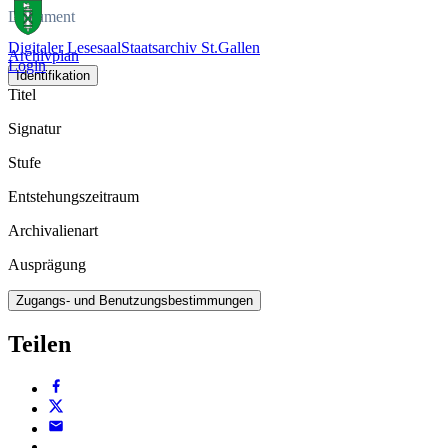
Dokument
Digitaler Lesesaal
Staatsarchiv St.Gallen
Archivplan
Login
Identifikation
Titel
Signatur
Stufe
Entstehungszeitraum
Archivalienart
Ausprägung
Zugangs- und Benutzungsbestimmungen
Teilen