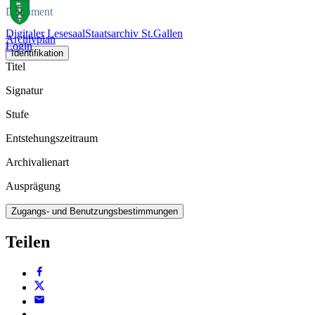
Dokument
Digitaler Lesesaal
Staatsarchiv St.Gallen
Archivplan
Login
Identifikation
Titel
Signatur
Stufe
Entstehungszeitraum
Archivalienart
Ausprägung
Zugangs- und Benutzungsbestimmungen
Teilen