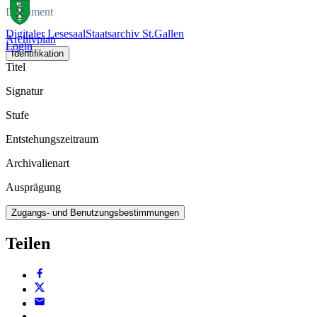
Dokument
Digitaler Lesesaal
Staatsarchiv St.Gallen
Archivplan
Login
Identifikation
Titel
Signatur
Stufe
Entstehungszeitraum
Archivalienart
Ausprägung
Zugangs- und Benutzungsbestimmungen
Teilen