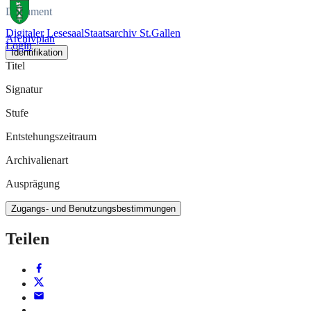
Dokument
Digitaler Lesesaal
Staatsarchiv St.Gallen
Archivplan
Login
Identifikation
Titel
Signatur
Stufe
Entstehungszeitraum
Archivalienart
Ausprägung
Zugangs- und Benutzungsbestimmungen
Teilen