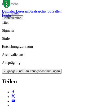
Dokument
Digitaler Lesesaal
Staatsarchiv St.Gallen
Archivplan
Login
Identifikation
Titel
Signatur
Stufe
Entstehungszeitraum
Archivalienart
Ausprägung
Zugangs- und Benutzungsbestimmungen
Teilen