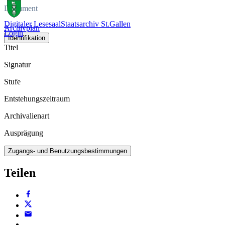
Dokument
Digitaler Lesesaal
Staatsarchiv St.Gallen
Archivplan
Login
Identifikation
Titel
Signatur
Stufe
Entstehungszeitraum
Archivalienart
Ausprägung
Zugangs- und Benutzungsbestimmungen
Teilen