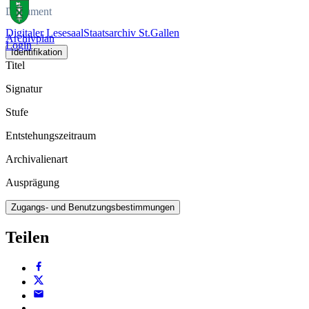
Dokument
Digitaler Lesesaal
Staatsarchiv St.Gallen
Archivplan
Login
Identifikation
Titel
Signatur
Stufe
Entstehungszeitraum
Archivalienart
Ausprägung
Zugangs- und Benutzungsbestimmungen
Teilen