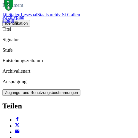
Dokument
Digitaler Lesesaal
Staatsarchiv St.Gallen
Archivplan
Login
Identifikation
Titel
Signatur
Stufe
Entstehungszeitraum
Archivalienart
Ausprägung
Zugangs- und Benutzungsbestimmungen
Teilen