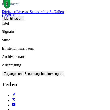
Dokument
Digitaler Lesesaal
Staatsarchiv St.Gallen
Archivplan
Login
Identifikation
Titel
Signatur
Stufe
Entstehungszeitraum
Archivalienart
Ausprägung
Zugangs- und Benutzungsbestimmungen
Teilen