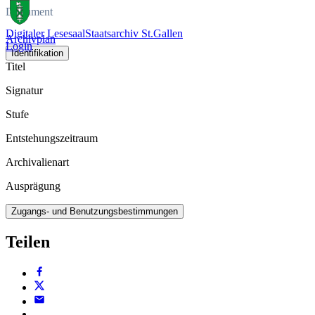
Dokument
Digitaler Lesesaal
Staatsarchiv St.Gallen
Archivplan
Login
Identifikation
Titel
Signatur
Stufe
Entstehungszeitraum
Archivalienart
Ausprägung
Zugangs- und Benutzungsbestimmungen
Teilen