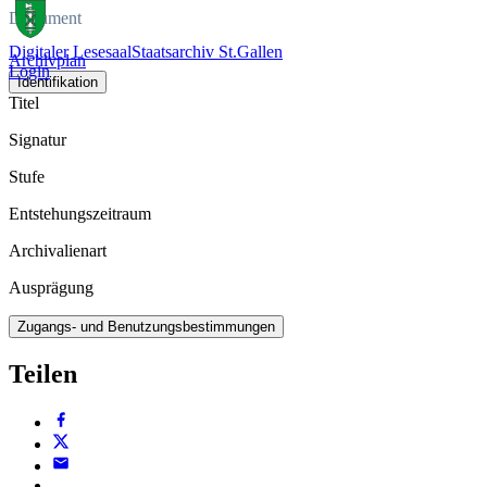
Dokument
Digitaler Lesesaal
Staatsarchiv St.Gallen
Archivplan
Login
Identifikation
Titel
Signatur
Stufe
Entstehungszeitraum
Archivalienart
Ausprägung
Zugangs- und Benutzungsbestimmungen
Teilen